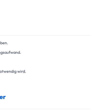
eben.
ungsaufwand.
notwendig wird.
er