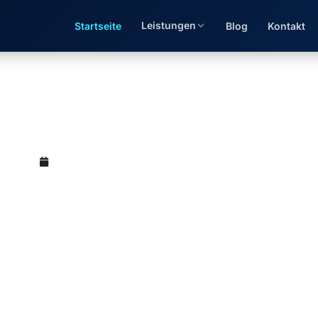
Leistungen
Startseite
Blog
Kontakt
atervergütungsverordnun
(M.Sc.)
Mai 12, 2026