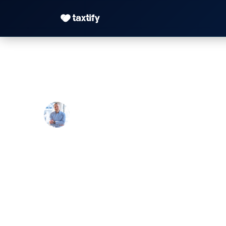
StBVV — Steuerber
Maximilian Justus Müller von Baczko 