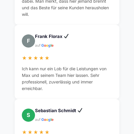
dabei. Man merkt, dass hier jemand brennt
und das Beste für seine Kunden herausholen
will.
Frank Florax
F
auf
G
o
o
g
l
e
★★★★★
Ich kann nur ein Lob für die Leistungen von
Max und seinem Team hier lassen. Sehr
professionell, zuverlässig und immer
erreichbar.
Sebastian Schmidt
S
auf
G
o
o
g
l
e
★★★★★