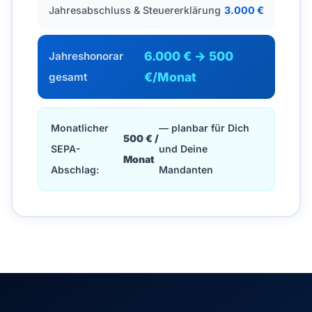
Jahresabschluss & Steuererklärung
3.000 €
6.000 € → 500
Jahreshonorar
€/Monat
gesamt
Monatlicher
— planbar für Dich
500 € /
SEPA-
und Deine
Monat
Abschlag:
Mandanten