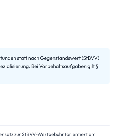
stunden statt nach Gegenstandswert (StBVV)
ezialisierung. Bei Vorbehaltsaufgaben gilt §
ensatz zur StBVV-Wertgebühr (orientiert am