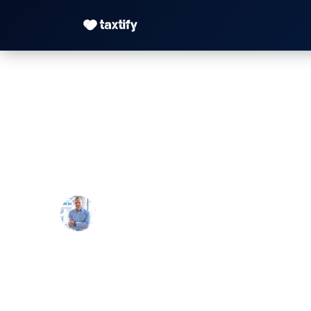
Stundenhonorar St
Beispiele
Maximilian Justus Müller von Baczko 