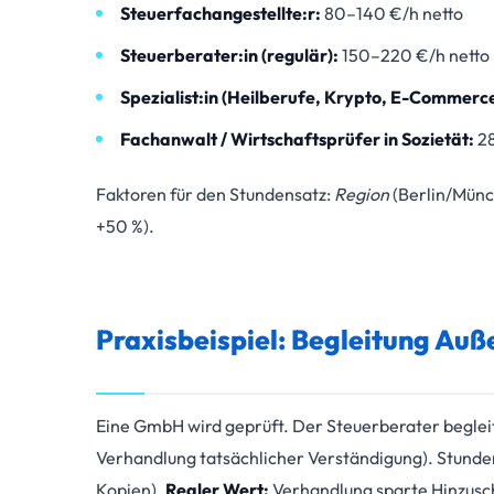
Steuerfachangestellte:r:
80–140 €/h netto
Steuerberater:in (regulär):
150–220 €/h netto
Spezialist:in (Heilberufe, Krypto, E-Commerce
Fachanwalt / Wirtschaftsprüfer in Sozietät:
28
Faktoren für den Stundensatz:
Region
(Berlin/Münc
+50 %).
Praxisbeispiel: Begleitung Au
Eine GmbH wird geprüft. Der Steuerberater beglei
Verhandlung tatsächlicher Verständigung). Stunde
Kopien).
Realer Wert:
Verhandlung sparte Hinzusc