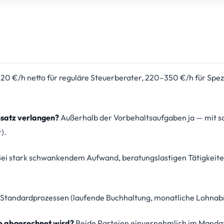
0 €/h netto für reguläre Steuerberater, 220–350 €/h für Spez
nsatz verlangen?
Außerhalb der Vorbehaltsaufgaben ja — mit sc
).
ei stark schwankendem Aufwand, beratungslastigen Tätigkeite
Standardprozessen (laufende Buchhaltung, monatliche Lohnabr
e abgerechnet wird?
Beide Parteien einvernehmlich im Mandat