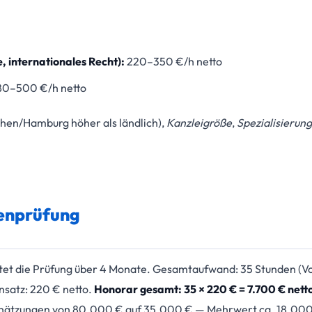
, internationales Recht):
220–350 €/h netto
0–500 €/h netto
hen/Hamburg höher als ländlich),
Kanzleigröße
,
Spezialisierung
ßenprüfung
tet die Prüfung über 4 Monate. Gesamtaufwand: 35 Stunden (Vo
nsatz: 220 € netto.
Honorar gesamt: 35 × 220 € = 7.700 € netto,
hätzungen von 80.000 € auf 35.000 € — Mehrwert ca. 18.000 €