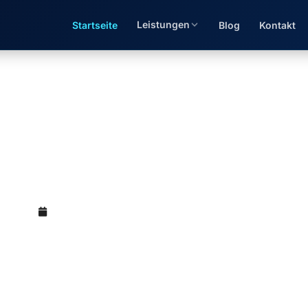
Leistungen
Startseite
Blog
Kontakt
euerberater — Spannen,
(M.Sc.)
Mai 12, 2026