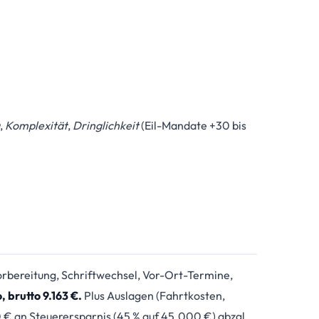
,
Komplexität
,
Dringlichkeit
(Eil-Mandate +30 bis
rbereitung, Schriftwechsel, Vor-Ort-Termine,
 brutto 9.163 €.
Plus Auslagen (Fahrtkosten,
 an Steuerersparnis (45 % auf 45.000 €) abzgl.