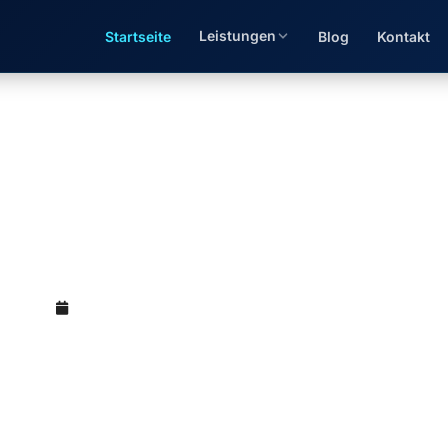
Leistungen
Startseite
Blog
Kontakt
g beim Steuerberater —
(M.Sc.)
Mai 12, 2026