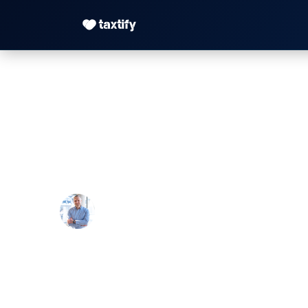
Honorarvereinbarun
Muster
Maximilian Justus Müller von Baczko 