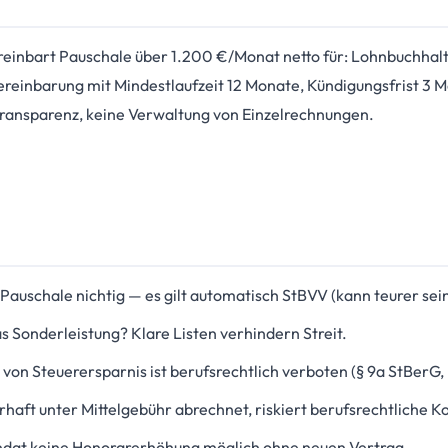
reinbart Pauschale über 1.200 €/Monat netto für: Lohnbuchha
 Vereinbarung mit Mindestlaufzeit 12 Monate, Kündigungsfrist 3
ransparenz, keine Verwaltung von Einzelrechnungen.
Pauschale nichtig — es gilt automatisch StBVV (kann teurer sein
s Sonderleistung? Klare Listen verhindern Streit.
von Steuerersparnis ist berufsrechtlich verboten (§ 9a StBerG
haft unter Mittelgebühr abrechnet, riskiert berufsrechtliche 
at keine Honorarerhöhung möglich ohne neuen Vertrag.