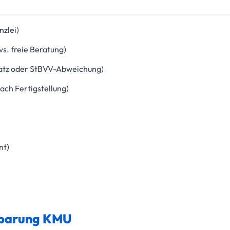
zlei)
s. freie Beratung)
satz oder StBVV-Abweichung)
ach Fertigstellung)
nt)
inbarung KMU