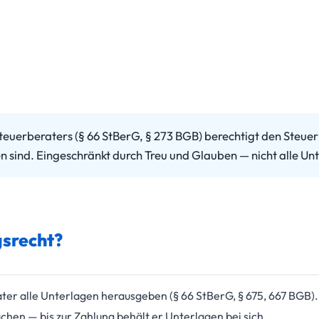
euerberaters (§ 66 StBerG, § 273 BGB) berechtigt den Steu
en sind. Eingeschränkt durch Treu und Glauben — nicht alle U
srecht?
er alle Unterlagen herausgeben (§ 66 StBerG, § 675, 667 BGB).
en — bis zur Zahlung behält er Unterlagen bei sich.