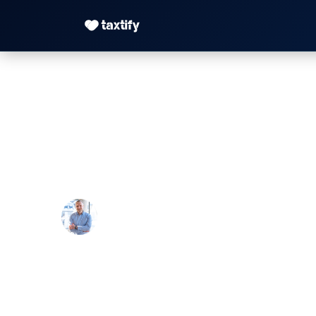
Zurückbehaltungsre
halten darf
Maximilian Justus Müller von Baczko 