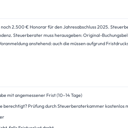
 noch 2.500 € Honorar für den Jahresabschluss 2025. Steuerber
ondenz. Steuerberater muss herausgeben: Original-Buchungsbel
-Voranmeldung anstehend: auch die müssen aufgrund Fristdruc
abe mit angemessener Frist (10–14 Tage)
ie berechtigt? Prüfung durch Steuerberaterkammer kostenlos 
er
t, falls Fristverlust droht