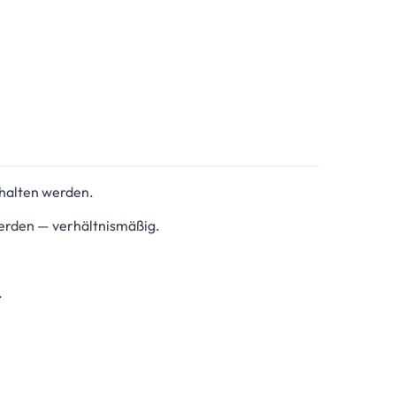
ehalten werden.
erden — verhältnismäßig.
.