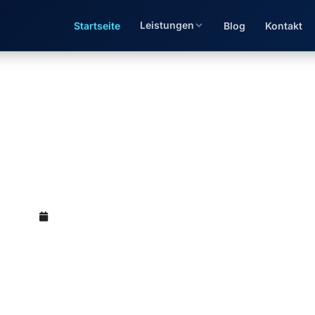
Leistungen
Startseite
Blog
Kontakt
cht Steuerberater — wa
(M.Sc.)
Mai 12, 2026