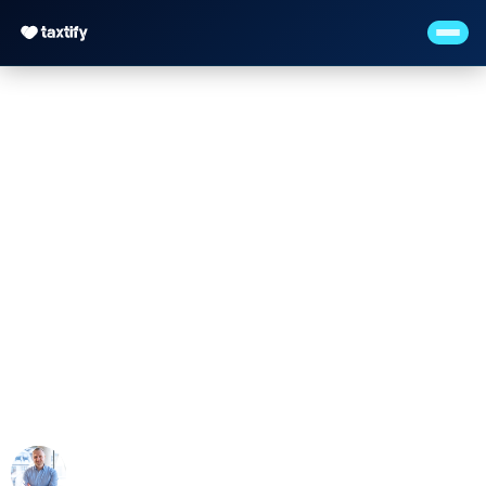
Spekulationssteuer (§
23 EStG) — Immobilien
& private
Veräußerungen
Maximilian Justus Müller von Baczko (M.Sc.)