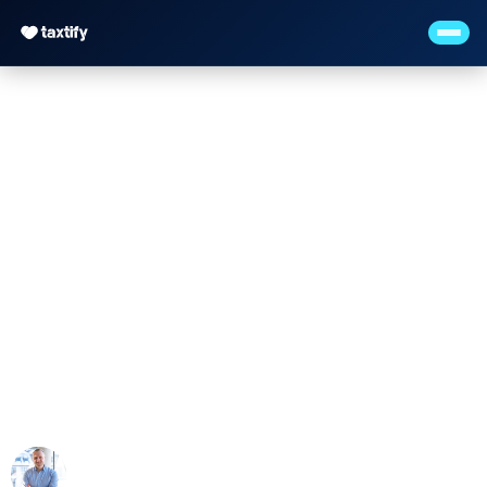
Lohnabrechnung beim
Steuerberater —
Kosten & Leistungen
2026
Maximilian Justus Müller von Baczko (M.Sc.)