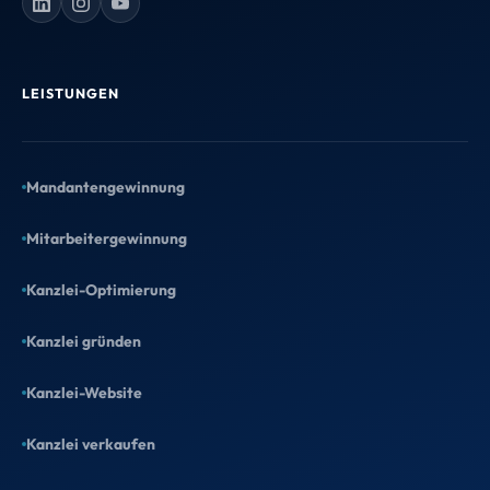
Gründer, taxtify GmbH
UNSER GESCHENK AN DICH
LEISTUNGEN
Wähl Dein Geschenk
Zwei Angebote, beide kostenlos &
Mandantengewinnung
unverbindlich – such Dir aus, was Deiner
Mitarbeitergewinnung
Kanzlei gerade mehr bringt.
Kanzlei-Optimierung
Kanzlei gründen
Kanzlei-Website
Kostenloser Website-Entwurf
Kanzlei verkaufen
Wir gestalten einen echten Entwurf für
Deine neue Kanzlei-Website. Du