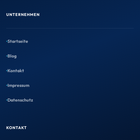
schaust drauf – und entscheidest
danach.
UNTERNEHMEN
Entwurf anfordern →
Startseite
Blog
Kontakt
Kostenlose Kanzleianalyse
Impressum
1 Stunde mit Maximilian: Wir
Datenschutz
analysieren Dein größtes
Wachstumspotenzial – mit konkreten
Handlungsempfehlungen.
KONTAKT
Termin sichern →