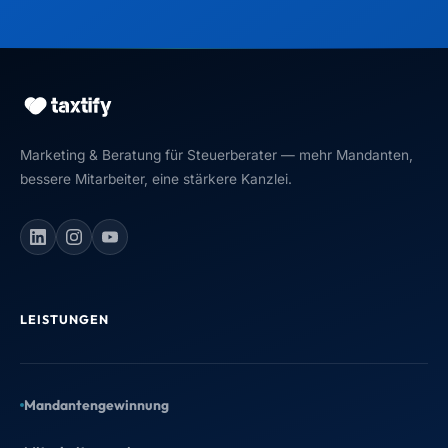
Marketing & Beratung für Steuerberater — mehr Mandanten,
bessere Mitarbeiter, eine stärkere Kanzlei.
Maximilian J. Müller von Baczko
Gründer, taxtify GmbH
UNSER GESCHENK AN DICH
LEISTUNGEN
Wähl Dein Geschenk
Zwei Angebote, beide kostenlos &
Mandantengewinnung
unverbindlich – such Dir aus, was Deiner