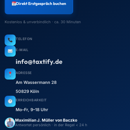
Direkt Erstgespräch buchen
Kostenlos & unverbindlich · ca. 30 Minuten
TELEFON
E-MAIL
info@taxtify.de
ADRESSE
Am Wassermann 28
50829 Köln
ERREICHBARKEIT
Mo–Fr, 9–18 Uhr
Maximilian J. Müller von Baczko
Antwortet persönlich · in der Regel < 24 h