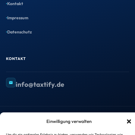
Kontakt
Kostenlose Kanzleianalyse
Impressum
1 Stunde mit Maximilian: Wir
Datenschutz
analysieren Dein größtes
Wachstumspotenzial – mit konkreten
Handlungsempfehlungen.
KONTAKT
Termin sichern →
info@taxtify.de
©
2026
taxtify GmbH — Alle Rechte vorbehalten.
Einwilligung verwalten
Impressum
Datenschutzerklärung
Um dir ein optimales Erlebnis zu bieten, verwenden wir Technologien wie