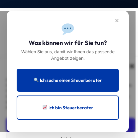
×
Was können wir für Sie tun?
Wählen Sie aus, damit wir Ihnen das passende
Angebot zeigen.
Einwilligung verwalten
Ich suche einen Steuerberater
Um dir ein optimales Erlebnis zu bieten, verwenden wir Technologien wie
Cookies, um Geräteinformationen zu speichern und/oder darauf zuzugreifen.
Wenn du diesen Technologien zustimmst, können wir Daten wie das
Surfverhalten oder eindeutige IDs auf dieser Website verarbeiten. Wenn du
deine Einwilligung nicht erteilst oder zurückziehst, können bestimmte
Ich bin Steuerberater
Merkmale und Funktionen beeinträchtigt werden.
Akzeptieren