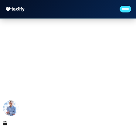
Solidaritätszuschlag
(Soli) 2026 — Wer zahlt
noch?
Maximilian Justus Müller von Baczko (M.Sc.)
Mai 26, 2026