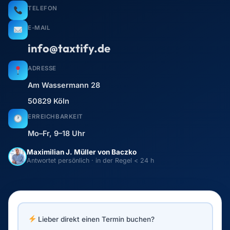
TELEFON
E-MAIL
info@taxtify.de
ADRESSE
Am Wassermann 28
50829 Köln
ERREICHBARKEIT
Mo–Fr, 9–18 Uhr
Maximilian J. Müller von Baczko
Antwortet persönlich · in der Regel < 24 h
Lieber direkt einen Termin buchen?