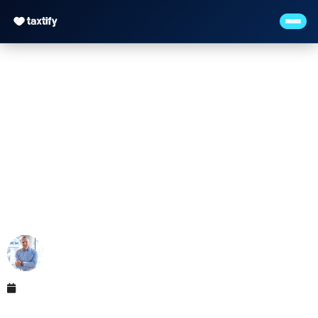
Gewerbesteuer —
Hebesatz, Freibetrag &
Berechnung
Maximilian Justus Müller von Baczko (M.Sc.)
Mai 12, 2026