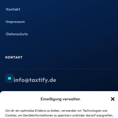
Kontakt
Impressum
Datenschutz
KONTAKT
info@taxtify.de
Einwilligung verwalten
©
2026
taxtify GmbH — Alle Rechte vorbehalten.
Um dir ein optimales Erlebnis zu bieten, verwenden wir Technologien wie
Impressum
Datenschutzerklärung
Cookies, um Geräteinformationen zu speichern und/oder darauf zuzugreifen.