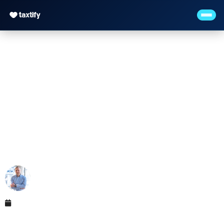
Holding-Struktur —
Steuern sparen mit
zwei GmbHs
Maximilian Justus Müller von Baczko (M.Sc.)
Mai 12, 2026