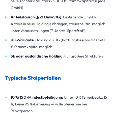
neue Tochter darunter (25.000 € Stammkapital für jede
GmbH)
Anteilstausch (§ 21 UmwStG):
Bestehende GmbH-
Anteile in neue Holding einbringen, steuerneutral möglich
unter Voraussetzungen (7-Jahres-Sperrfrist!)
UG-Variante:
Holding als UG (haftungsbeschränkt) mit 1
€ Stammkapital möglich
SE oder ausländische Holding:
Für größere Strukturen
Typische Stolperfallen
10 %/15 %-Mindestbeteiligung:
Unter 10 % (Streubesitz: 15
%) keine 95 %-Befreiung — volle Steuer wie bei
Privatperson