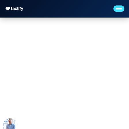
Häusliches
Arbeitszimmer &
Homeoffice-Pauschale
2026
Maximilian Justus Müller von Baczko (M.Sc.)