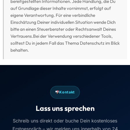
bereitgestellten Informationen. Jede Handlung, die Du
auf Grundlage dieser Inhalte vornimmst, erfolgt auf
eigene Verantwortung. Für eine verbindliche
Einschätzung Deiner individuellen Situation wende Dich
bitte an einen Steuerberater oder Rechtsanwalt Deines
Vertrauens.Bei der Verwendung verschiedener Tools,
solltest Du in jedem Fall das Thema Datenschutz im Blick
behalten.
Kontakt
Lass uns sprechen
Schreib uns direkt oder buche Dein kostenloses
Erstgespräch – wir melden uns innerhalb von 24