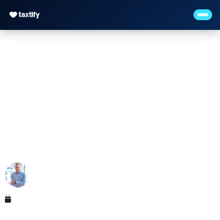
Werbungskosten:
Pauschbetrag 1.230 €
+ Einzelnachweis 2026
Maximilian Justus Müller von Baczko (M.Sc.)
Mai 12, 2026