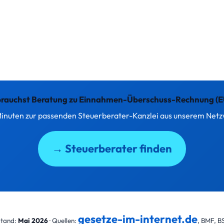
brauchst Beratung zu Einnahmen-Überschuss-Rechnung (E
Minuten zur passenden Steuerberater-Kanzlei aus unserem Net
→ Steuerberater finden
gesetze-im-internet.de
tand:
Mai 2026
· Quellen:
, BMF, B