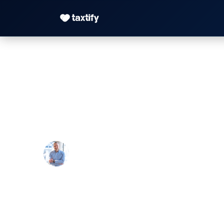
Einnahmen-Übersch
Wer, was, wie?
Maximilian Justus Müller von Baczko 