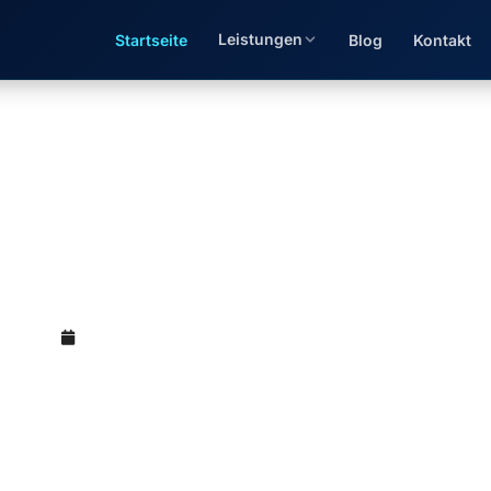
Leistungen
Startseite
Blog
Kontakt
uss-Rechnung (EÜR) nac
(M.Sc.)
Mai 12, 2026