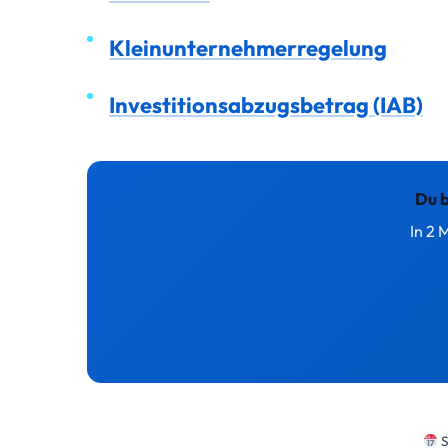
Kleinunternehmerregelung
Investitionsabzugsbetrag (IAB)
Du 
In 2 
S