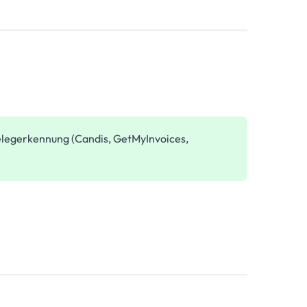
Belegerkennung (Candis, GetMyInvoices,