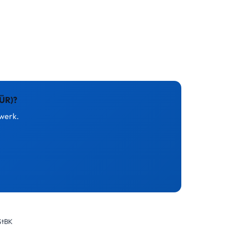
ÜR)?
zwerk.
StBK