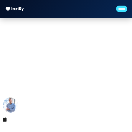
Investitionsabzugsbetr
2026: 50 % vorab
abziehen (§7g EStG)
Maximilian Justus Müller von Baczko (M.Sc.)
Mai 12, 2026