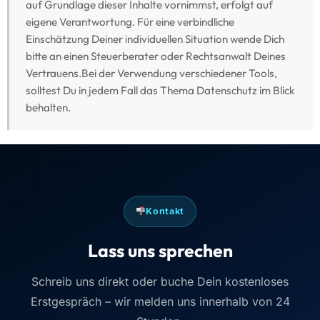
auf Grundlage dieser Inhalte vornimmst, erfolgt auf
eigene Verantwortung. Für eine verbindliche
Einschätzung Deiner individuellen Situation wende Dich
bitte an einen Steuerberater oder Rechtsanwalt Deines
Vertrauens.Bei der Verwendung verschiedener Tools,
solltest Du in jedem Fall das Thema Datenschutz im Blick
behalten.
Kontakt
Lass uns sprechen
Schreib uns direkt oder buche Dein kostenloses
Erstgespräch – wir melden uns innerhalb von 24