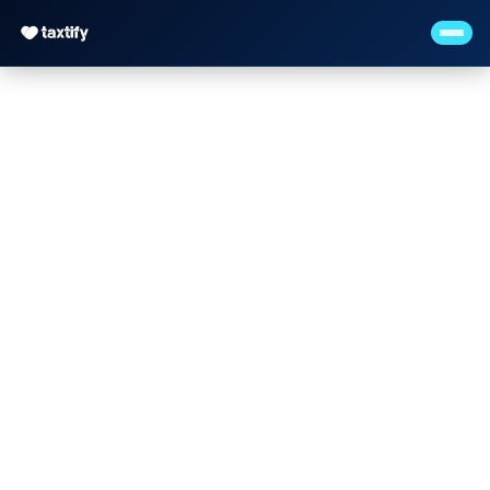
Kleinunternehmerrege
2026 (§19 UStG):
Schwellen, Vor- &
Nachteile, Praxis-