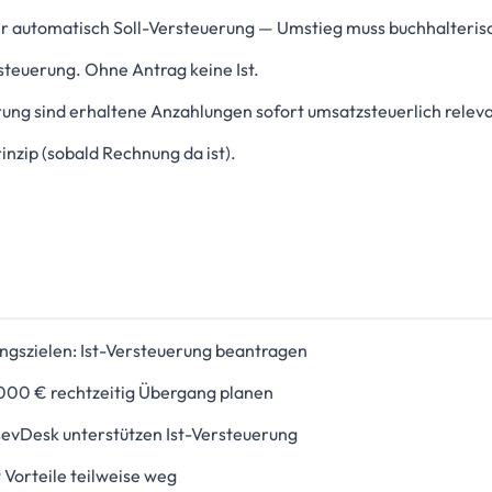
r automatisch Soll-Versteuerung — Umstieg muss buchhalterisc
steuerung. Ohne Antrag keine Ist.
rung sind erhaltene Anzahlungen sofort umsatzsteuerlich releva
nzip (sobald Rechnung da ist).
ngszielen: Ist-Versteuerung beantragen
000 € rechtzeitig Übergang planen
sevDesk unterstützen Ist-Versteuerung
Vorteile teilweise weg