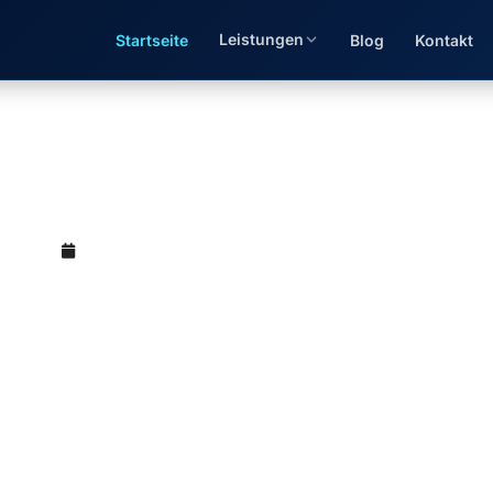
Leistungen
Startseite
Blog
Kontakt
euerung — Wahlrecht & C
(M.Sc.)
Mai 12, 2026