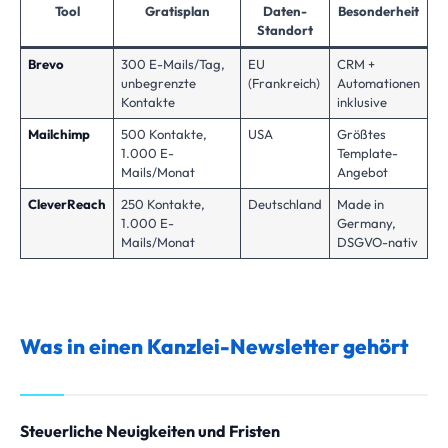
Tool
Gratisplan
Daten-
Besonderheit
Standort
Brevo
300 E-Mails/Tag,
EU
CRM +
unbegrenzte
(Frankreich)
Automationen
Kontakte
inklusive
Mailchimp
500 Kontakte,
USA
Größtes
1.000 E-
Template-
Mails/Monat
Angebot
CleverReach
250 Kontakte,
Deutschland
Made in
1.000 E-
Germany,
Mails/Monat
DSGVO-nativ
Was in einen Kanzlei-Newsletter gehört
Steuerliche Neuigkeiten und Fristen