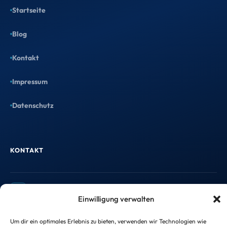
Startseite
Blog
Kontakt
Kostenlose Kanzleianalyse
Impressum
1 Stunde mit Maximilian: Wir
Datenschutz
analysieren Dein größtes
Wachstumspotenzial – mit konkreten
Handlungsempfehlungen.
KONTAKT
Termin sichern →
info@taxtify.de
Einwilligung verwalten
Um dir ein optimales Erlebnis zu bieten, verwenden wir Technologien wie