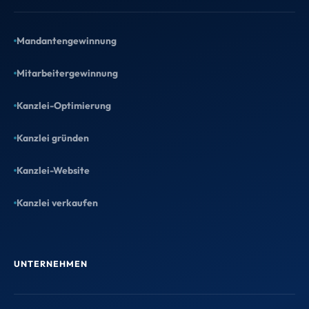
Wähl Dein Geschenk
Zwei Angebote, beide kostenlos &
Mandantengewinnung
unverbindlich – such Dir aus, was Deiner
Mitarbeitergewinnung
Kanzlei gerade mehr bringt.
Kanzlei-Optimierung
Kanzlei gründen
Kanzlei-Website
Kostenloser Website-Entwurf
Kanzlei verkaufen
Wir gestalten einen echten Entwurf für
Deine neue Kanzlei-Website. Du
schaust drauf – und entscheidest
danach.
UNTERNEHMEN
Entwurf anfordern →