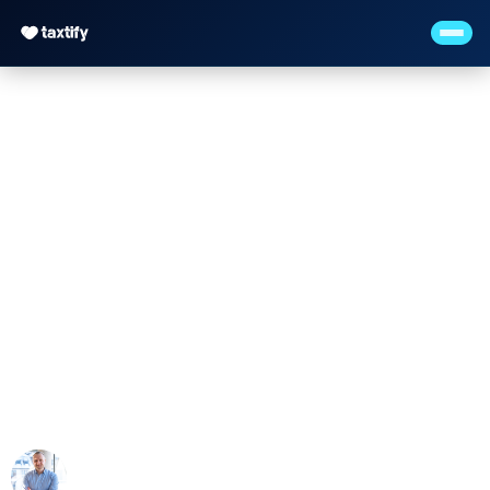
Mandantenzufriedenhe
messen – NPS und
Feedback-Systeme für
Kanzleien
Maximilian Justus Müller von Baczko (M.Sc.)