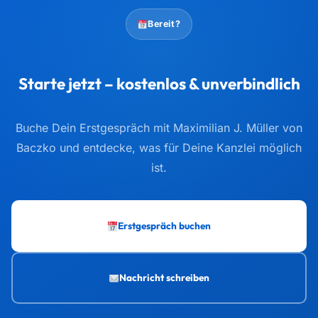
Nachricht schreiben
TELEFON
E-MAIL
info@taxtify.de
ADRESSE
Am Wassermann 28, 50829 Köln