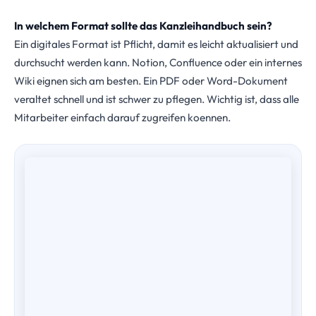
In welchem Format sollte das Kanzleihandbuch sein?
Ein digitales Format ist Pflicht, damit es leicht aktualisiert und
durchsucht werden kann. Notion, Confluence oder ein internes
Wiki eignen sich am besten. Ein PDF oder Word-Dokument
veraltet schnell und ist schwer zu pflegen. Wichtig ist, dass alle
Mitarbeiter einfach darauf zugreifen koennen.
ÜBER DEN AUTOR
Maximilian J. Müller von Baczko, M.Sc.
Gründer & Geschäftsführer der taxtify GmbH. Seit über
einem Jahrzehnt auf Marketing und Wachstum von
Steuerkanzleien spezialisiert — zuvor Head of Marketing
& Business Development in der Steuerberatungsbranche.
Autor bei Haufe und Dozent, u.a. für das IFU-Institut.