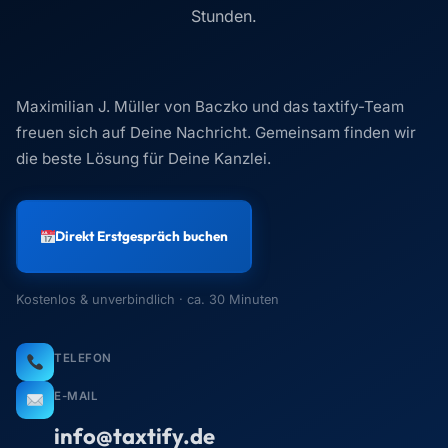
TELEFON
E-MAIL
info@taxtify.de
ADRESSE
Am Wassermann 28
50829 Köln
ERREICHBARKEIT
Mo–Fr, 9–18 Uhr
Maximilian J. Müller von Baczko
Antwortet persönlich · in der Regel < 24 h
Lieber direkt einen Termin
Erstgespräch →