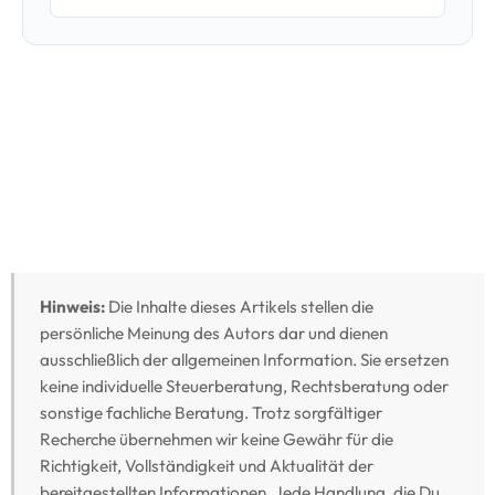
sonstige fachliche Beratung. Trotz sorgfältiger
Recherche übernehmen wir keine Gewähr für die
Richtigkeit, Vollständigkeit und Aktualität der
bereitgestellten Informationen. Jede Handlung, die Du
auf Grundlage dieser Inhalte vornimmst, erfolgt auf
eigene Verantwortung. Für eine verbindliche
Einschätzung Deiner individuellen Situation wende Dich
bitte an einen Steuerberater oder Rechtsanwalt Deines
Vertrauens.Bei der Verwendung verschiedener Tools,
solltest Du in jedem Fall das Thema Datenschutz im Blick
behalten.
Kontakt