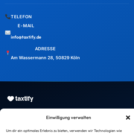
Marketing & Beratung für Steuerberater — mehr Mandanten,
bessere Mitarbeiter, eine stärkere Kanzlei.
Maximilian J. Müller von Baczko
Gründer, taxtify GmbH
UNSER GESCHENK AN DICH
LEISTUNGEN
Wähl Dein Geschenk
Zwei Angebote, beide kostenlos &
Mandantengewinnung
unverbindlich – such Dir aus, was Deiner
Mitarbeitergewinnung
Kanzlei gerade mehr bringt.
Kanzlei-Optimierung
Einwilligung verwalten
Kanzlei gründen
Um dir ein optimales Erlebnis zu bieten, verwenden wir Technologien wie