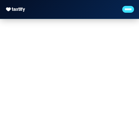
Kanzleihandbuch
erstellen – So
dokumentierst Du
Prozesse und sicherst