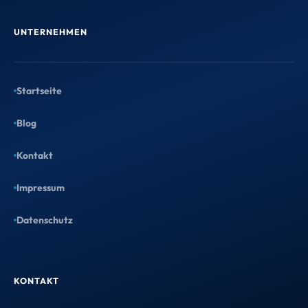
schaust drauf – und entscheidest
danach.
UNTERNEHMEN
Entwurf anfordern →
Startseite
Blog
Kontakt
Kostenlose Kanzleianalyse
Impressum
1 Stunde mit Maximilian: Wir
Datenschutz
analysieren Dein größtes
Wachstumspotenzial – mit konkreten
Handlungsempfehlungen.
KONTAKT
Termin sichern →