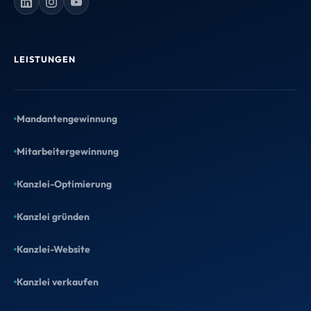
Gründer, taxtify GmbH
UNSER GESCHENK AN DICH
LEISTUNGEN
Wähl Dein Geschenk
Zwei Angebote, beide kostenlos &
Mandantengewinnung
unverbindlich – such Dir aus, was Deiner
Mitarbeitergewinnung
Kanzlei gerade mehr bringt.
Kanzlei-Optimierung
Kanzlei gründen
Kanzlei-Website
Kostenloser Website-Entwurf
Kanzlei verkaufen
Wir gestalten einen echten Entwurf für
Deine neue Kanzlei-Website. Du