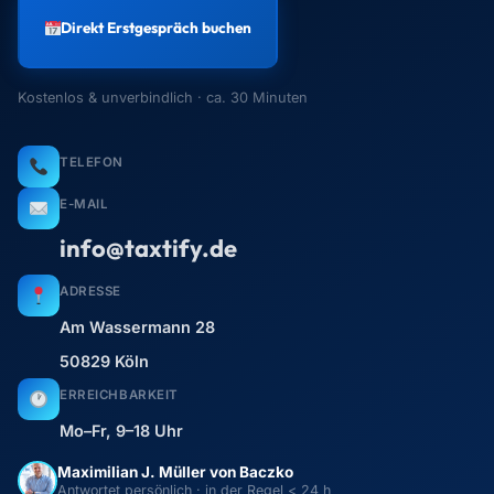
Direkt Erstgespräch buchen
Kostenlos & unverbindlich · ca. 30 Minuten
TELEFON
E-MAIL
info@taxtify.de
ADRESSE
Am Wassermann 28
50829 Köln
ERREICHBARKEIT
Mo–Fr, 9–18 Uhr
Maximilian J. Müller von Baczko
Antwortet persönlich · in der Regel < 24 h