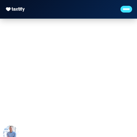
Steuerkanzlei
verkaufen –
Bewertung, Ablauf und
Tipps
Maximilian Justus Müller von Baczko (M.Sc.)