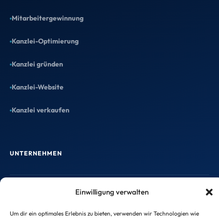
unverbindlich – such Dir aus, was Deiner
Mitarbeitergewinnung
Kanzlei gerade mehr bringt.
Kanzlei-Optimierung
Kanzlei gründen
Kanzlei-Website
Kostenloser Website-Entwurf
Kanzlei verkaufen
Wir gestalten einen echten Entwurf für
Deine neue Kanzlei-Website. Du
schaust drauf – und entscheidest
danach.
UNTERNEHMEN
Entwurf anfordern →
Einwilligung verwalten
Startseite
Um dir ein optimales Erlebnis zu bieten, verwenden wir Technologien wie
Blog