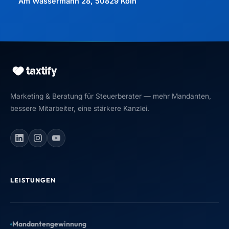
Am Wassermann 28, 50829 Köln
Marketing & Beratung für Steuerberater — mehr Mandanten,
bessere Mitarbeiter, eine stärkere Kanzlei.
Maximilian J. Müller von Baczko
Gründer, taxtify GmbH
UNSER GESCHENK AN DICH
LEISTUNGEN
Wähl Dein Geschenk
Zwei Angebote, beide kostenlos &
Mandantengewinnung