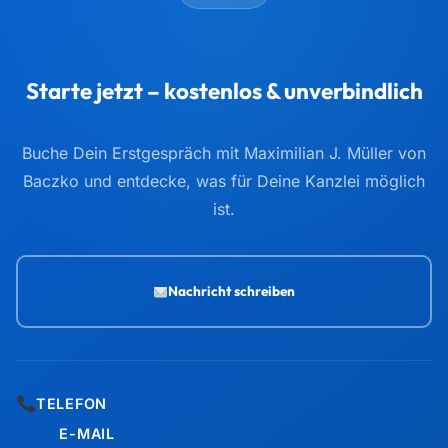
TELEFON
E-MAIL
info@taxtify.de
ADRESSE
Am Wassermann 28, 50829 Köln
Marketing & Beratung für Steuerberater — mehr Mandanten,
bessere Mitarbeiter, eine stärkere Kanzlei.