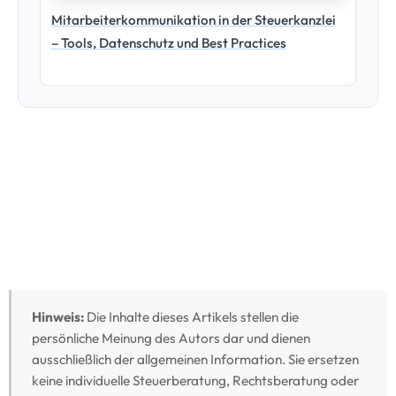
Hinweis:
Die Inhalte dieses Artikels stellen die
persönliche Meinung des Autors dar und dienen
ausschließlich der allgemeinen Information. Sie ersetzen
keine individuelle Steuerberatung, Rechtsberatung oder
sonstige fachliche Beratung. Trotz sorgfältiger
Recherche übernehmen wir keine Gewähr für die
Richtigkeit, Vollständigkeit und Aktualität der
bereitgestellten Informationen. Jede Handlung, die Du
auf Grundlage dieser Inhalte vornimmst, erfolgt auf
eigene Verantwortung. Für eine verbindliche
Einschätzung Deiner individuellen Situation wende Dich
bitte an einen Steuerberater oder Rechtsanwalt Deines
Vertrauens.Bei der Verwendung verschiedener Tools,
solltest Du in jedem Fall das Thema Datenschutz im Blick
behalten.