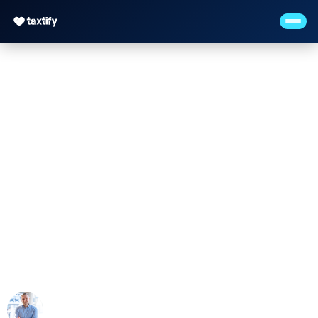
Honoraroptimierung in
Steuerkanzleien –
Kennzahlen, Modelle
und Umsetzung
Maximilian Justus Müller von Baczko (M.Sc.)