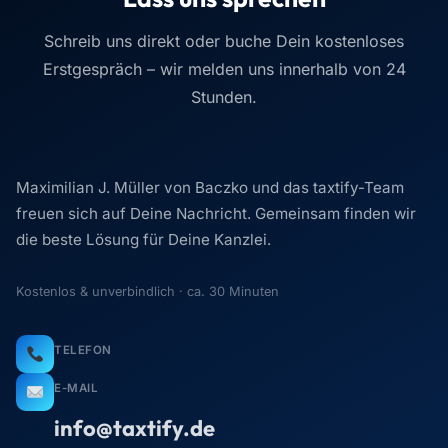
E-MAIL
info@taxtify.de
ADRESSE
Am Wassermann 28
50829 Köln
ERREICHBARKEIT
Mo–Fr, 9–18 Uhr
Maximilian J. Müller von Baczko
Antwortet persönlich · in der Regel < 24 h
Lieber direkt einen Termin buchen?