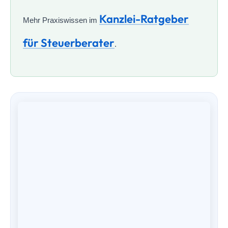
Kanzlei-Ratgeber
Mehr Praxiswissen im
für Steuerberater
.
ÜBER DEN AUTOR
Maximilian J. Müller von Baczko, M.Sc.
Gründer & Geschäftsführer der taxtify GmbH. Seit über
einem Jahrzehnt auf Marketing und Wachstum von
Steuerkanzleien spezialisiert — zuvor Head of Marketing
& Business Development in der Steuerberatungsbranche.
Autor bei Haufe und Dozent, u.a. für das IFU-Institut.