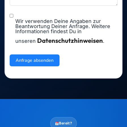
Bereit?
Starte jetzt – kostenlos & unverbindlich
Buche Dein Erstgespräch mit Maximilian J. Müller von
Baczko und entdecke, was für Deine Kanzlei möglich
ist.
Nachricht schreiben