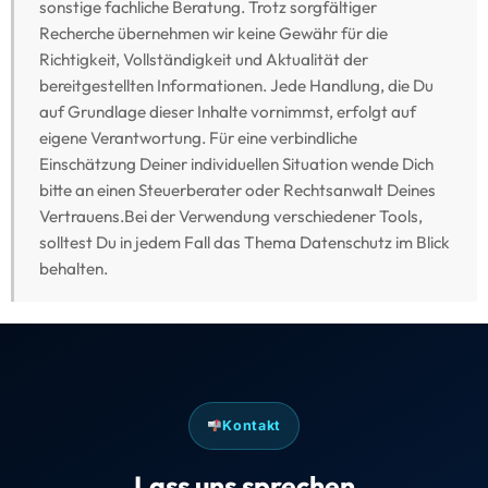
Kontakt
Lass uns sprechen
Schreib uns direkt oder buche Dein kostenloses
Erstgespräch – wir melden uns innerhalb von 24
Stunden.
Maximilian J. Müller von Baczko und das taxtify-Team
freuen sich auf Deine Nachricht. Gemeinsam finden wir
die beste Lösung für Deine Kanzlei.
Kostenlos & unverbindlich · ca. 30 Minuten
TELEFON