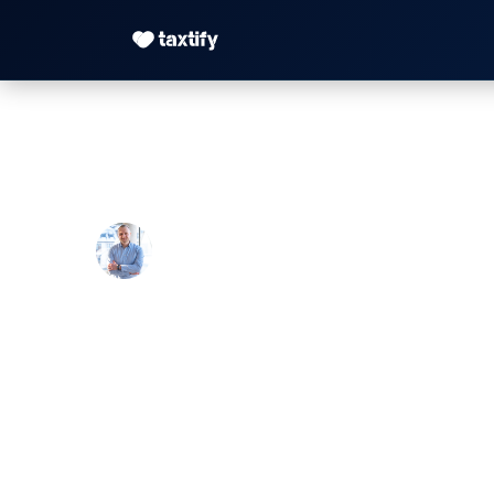
Steuerberater Heid
Maximilian Justus Müller von Baczko 