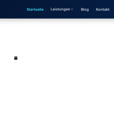
Leistungen
Startseite
Blog
Kontakt
elberg finden — taxtify 
(M.Sc.)
Juni 6, 2026