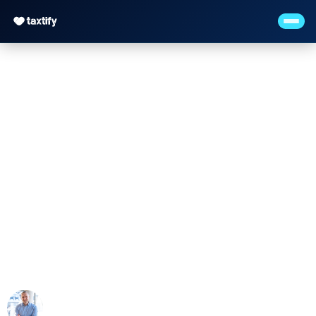
Steuerberater für
Baubranche: §13b
UStG, Bauabzugsteuer
& SOKA-BAU
Maximilian Justus Müller von Baczko (M.Sc.)