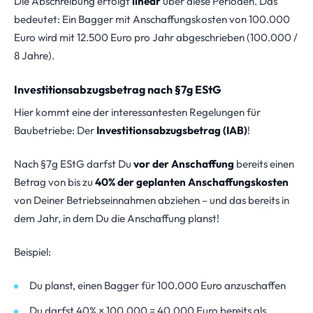
Die Abschreibung erfolgt
linear
über diese Perioden. Das
bedeutet: Ein Bagger mit Anschaffungskosten von 100.000
Euro wird mit 12.500 Euro pro Jahr abgeschrieben (100.000 /
8 Jahre).
Investitionsabzugsbetrag nach §7g EStG
Hier kommt eine der interessantesten Regelungen für
Baubetriebe: Der
Investitionsabzugsbetrag (IAB)
!
Nach §7g EStG darfst Du
vor der Anschaffung
bereits einen
Betrag von bis zu
40% der geplanten Anschaffungskosten
von Deiner Betriebseinnahmen abziehen – und das bereits in
dem Jahr, in dem Du die Anschaffung planst!
Beispiel:
Du planst, einen Bagger für 100.000 Euro anzuschaffen
Du darfst 40% × 100.000 = 40.000 Euro bereits als