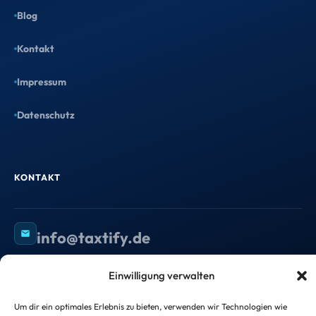
Blog
Kontakt
Impressum
Datenschutz
KONTAKT
info@taxtify.de
Einwilligung verwalten
Um dir ein optimales Erlebnis zu bieten, verwenden wir Technologien wie
©
2026
taxtify GmbH — Alle Rechte vorbehalten.