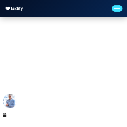
OSS-Verfahren —
One-Stop-Shop für E-
Commerce
Maximilian Justus Müller von Baczko (M.Sc.)
Mai 12, 2026