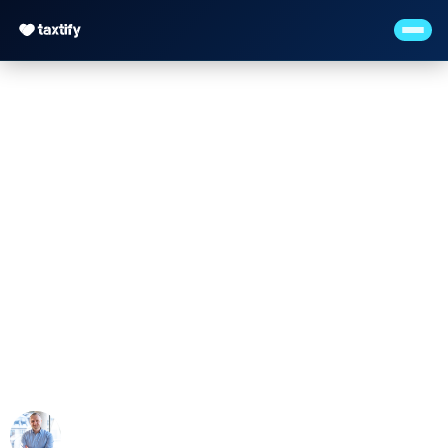
Kanzleikultur
gestalten – Warum
Werte wichtiger sind
als Gehalt
Maximilian Justus Müller von Baczko (M.Sc.)