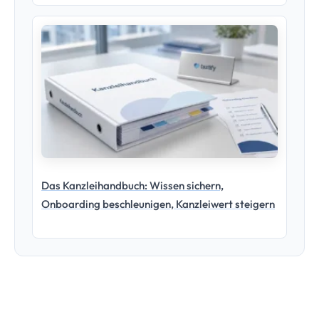
Das Kanzleihandbuch: Wissen sichern,
Onboarding beschleunigen, Kanzleiwert steigern