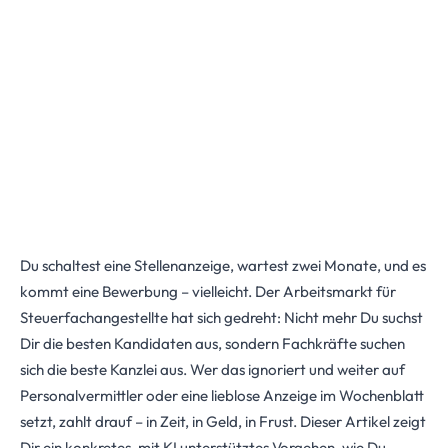
KI-Framework)
Maximilian Justus Müller von Baczko (M.Sc.)
Juli 9, 2026
Du schaltest eine Stellenanzeige, wartest zwei Monate, und es
kommt eine Bewerbung – vielleicht. Der Arbeitsmarkt für
Steuerfachangestellte hat sich gedreht: Nicht mehr Du suchst
Dir die besten Kandidaten aus, sondern Fachkräfte suchen
sich die beste Kanzlei aus. Wer das ignoriert und weiter auf
Personalvermittler oder eine lieblose Anzeige im Wochenblatt
setzt, zahlt drauf – in Zeit, in Geld, in Frust. Dieser Artikel zeigt
Dir ein konkretes, mit KI unterstütztes Vorgehen, wie Du