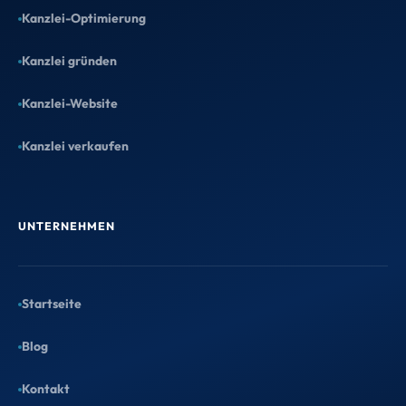
Blog
Kontakt
Kostenlose Kanzleianalyse
Impressum
1 Stunde mit Maximilian: Wir
Datenschutz
analysieren Dein größtes
Wachstumspotenzial – mit konkreten
Handlungsempfehlungen.
KONTAKT
Termin sichern →
info@taxtify.de
©
2026
taxtify GmbH — Alle Rechte vorbehalten.