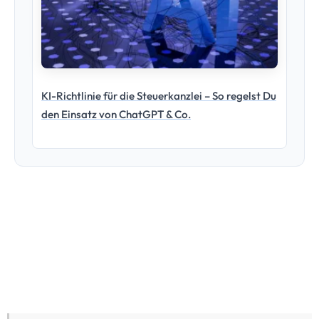
Hinweis:
Die Inhalte dieses Artikels stellen die
persönliche Meinung des Autors dar und dienen
ausschließlich der allgemeinen Information. Sie ersetzen
keine individuelle Steuerberatung, Rechtsberatung oder
sonstige fachliche Beratung. Trotz sorgfältiger
Recherche übernehmen wir keine Gewähr für die
Richtigkeit, Vollständigkeit und Aktualität der
bereitgestellten Informationen. Jede Handlung, die Du
auf Grundlage dieser Inhalte vornimmst, erfolgt auf
eigene Verantwortung. Für eine verbindliche
Einschätzung Deiner individuellen Situation wende Dich
bitte an einen Steuerberater oder Rechtsanwalt Deines
Vertrauens.Bei der Verwendung verschiedener Tools,
solltest Du in jedem Fall das Thema Datenschutz im Blick