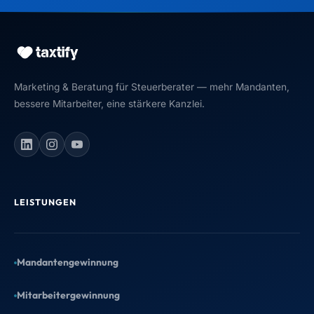
Zwei Angebote, beide kostenlos &
Mandantengewinnung
unverbindlich – such Dir aus, was Deiner
Mitarbeitergewinnung
Kanzlei gerade mehr bringt.
Kanzlei-Optimierung
Kanzlei gründen
Kanzlei-Website
Kostenloser Website-Entwurf
Kanzlei verkaufen
Wir gestalten einen echten Entwurf für
Deine neue Kanzlei-Website. Du
schaust drauf – und entscheidest
danach.
UNTERNEHMEN
Entwurf anfordern →
Startseite