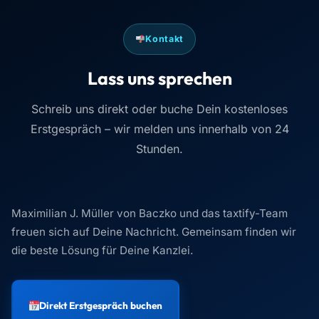
Direkt Erstgespräch buchen
Kostenlos & unverbindlich · ca. 30 Minuten
TELEFON
E-MAIL
info@taxtify.de
ADRESSE
Am Wassermann 28
50829 Köln
ERREICHBARKEIT
Mo–Fr, 9–18 Uhr