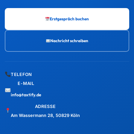
ADRESSE
Am Wassermann 28, 50829 Köln
Marketing & Beratung für Steuerberater — mehr Mandanten,
bessere Mitarbeiter, eine stärkere Kanzlei.
Maximilian J. Müller von Baczko
Gründer, taxtify GmbH
UNSER GESCHENK AN DICH
LEISTUNGEN
Wähl Dein Geschenk