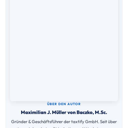
ÜBER DEN AUTOR
Maximilian J. Müller von Baczko, M.Sc.
Gründer & Geschäftsführer der taxtify GmbH. Seit über
einem Jahrzehnt auf Marketing und Wachstum von
Steuerkanzleien spezialisiert — zuvor Head of Marketing
& Business Development in der Steuerberatungsbranche.
Autor bei Haufe und Dozent, u.a. für das IFU-Institut.
LinkedIn
Haufe: ChatGPT im
Kanzleimarketing
Haufe: Kanzleiwachstum
Alle Beiträge